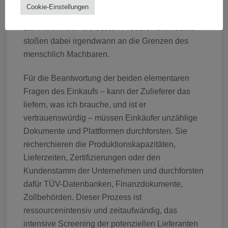
Messen, über einige hochspezifischen
Cookie-Einstellungen
Datenbanken oder das Who-is-Who der
Zulieferer. Auch die besten Procurement-Teams
stoßen dabei irgendwann an die Grenzen des
menschlich Machbaren.
Für die Beantwortung der beiden elementaren
Fragen des Einkaufs – kann der Zulieferer das
liefern, was ich brauche, und ist er
vertrauenswürdig – müssen Einkäufer unzählige
Dokumente und Plattformen durchforsten. Sie
recherchieren die Produktionskapazitäten,
Lieferzeiten, Zertifizierungen oder den
Kundenstamm der Unternehmen und durchforsten
dafür TÜV-Datenbanken, Finanzdokumente,
Zollbehörden. Dieser Prozess ist
ressourcenintensiv und zeitaufwändig, das
intensive Screening der potenziellen Lieferanten