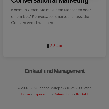
Conversational Marketing
Kommunizieren Sie mit einem Menschen oder
einem Bot? Konversationsmarketing lässt die
Grenzen verschwimmen
1
2
3
4
›
»
Einkauf und Management
Back
To
Top
© 2002–2025 Karina Matejcek / KAMACO, Wien
Home
•
Impressum
•
Datenschutz
•
Kontakt