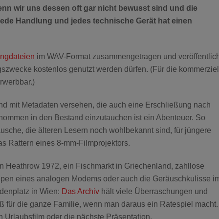
n wir uns dessen oft gar nicht bewusst sind und die
jede Handlung und jedes technische Gerät hat einen
angdateien
im WAV-Format zusammengetragen und veröffentlich
ngszwecke kostenlos genutzt werden dürfen. (Für die kommerziel
rwerbbar.)
und mit Metadaten versehen, die auch eine Erschließung nach
enommen in den Bestand einzutauchen ist ein Abenteuer. So
äusche, die älteren Lesern noch wohlbekannt sind, für jüngere
as Rattern eines 8-mm-Filmprojektors.
n Heathrow 1972, ein Fischmarkt in Griechenland, zahllose
epen eines analogen Modems oder auch die Geräuschkulisse i
denplatz in Wien:
Das Archiv
hält viele Überraschungen und
 für die ganze Familie, wenn man daraus ein Ratespiel macht.
n Urlaubsfilm oder die nächste Präsentation.