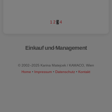
1
2
3
4
Einkauf und Management
Back
To
Top
© 2002–2025 Karina Matejcek / KAMACO, Wien
Home
•
Impressum
•
Datenschutz
•
Kontakt