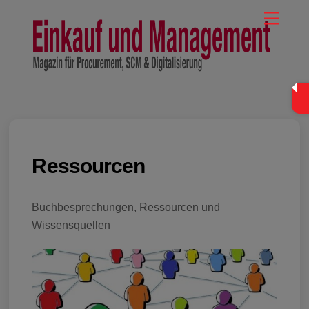
Skip
Menu
to
content
Ressourcen
Buchbesprechungen, Ressourcen und
Wissensquellen