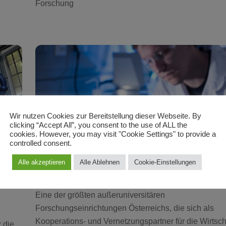
Forschung
Wir nutzen Cookies zur Bereitstellung dieser Webseite. By
clicking “Accept All”, you consent to the use of ALL the
cookies. However, you may visit "Cookie Settings" to provide a
controlled consent.
Alle akzeptieren
Alle Ablehnen
Cookie-Einstellungen
Joanneum Research
Eine der größten außeruniversitären
Forschungseinrichtungen Österreichs, die sich als
Kooperations- und Vernetzungspartner für die Wirtsch
 die